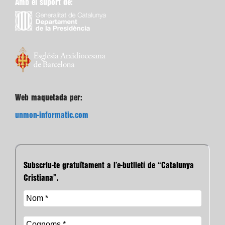
Amb el suport de:
Web maquetada per:
unmon-informatic.com
Subscriu-te gratuïtament a l’e-butlletí de “Catalunya
Cristiana”.