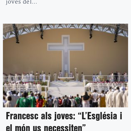
joves del…
Francesc als joves: “L’Església i
el món us necessiten”