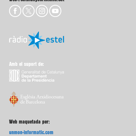
Amb el suport de:
Web maquetada per:
unmon-informatic.com