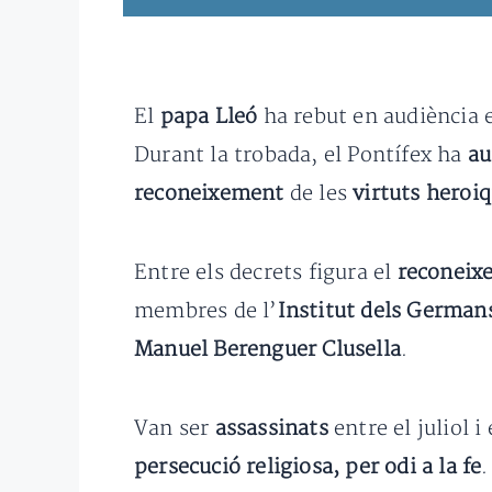
El
papa Lleó
ha rebut en audiència e
Durant la trobada, el Pontífex ha
au
reconeixement
de les
virtuts heroi
Entre els decrets figura el
reconeixe
membres de l’
Institut dels Germans
Manuel Berenguer Clusella
.
Van ser
assassinats
entre el juliol 
persecució religiosa, per odi a la fe
.