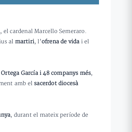
s, el cardenal Marcello Semeraro.
ius al
martiri
, l’
ofrena de vida
i el
o Ortega García i 48 companys més
,
ment amb el
sacerdot diocesà
unya
, durant el mateix període de