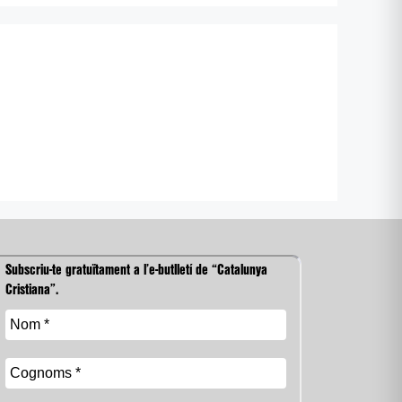
Subscriu-te gratuïtament a l’e-butlletí de “Catalunya
Cristiana”.