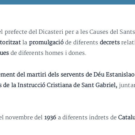
l prefecte del Dicasteri per a les Causes del Sant
toritzat
la
promulgació
de diferents
decrets
relat
ques
de diferents homes i dones.
ment del martiri dels servents de Déu Estanisla
 de la Instrucció Cristiana de Sant Gabriel,
junta
i el novembre del
1936
a diferents indrets de
Catal