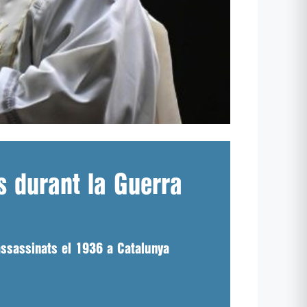
s durant la Guerra
assassinats el 1936 a Catalunya