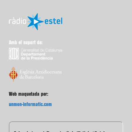
Amb el suport de:
Web maquetada per:
unmon-informatic.com