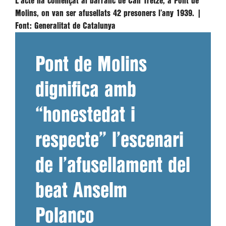
L'acte ha començat al barranc de Can Tretze, a Pont de
Molins, on van ser afusellats 42 presoners l’any 1939. |
Font:
Generalitat de Catalunya
Pont de Molins
dignifica amb
“honestedat i
respecte” l’escenari
de l’afusellament del
beat Anselm
Polanco