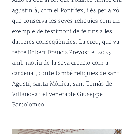
Això es deu al fet que Polanco també era
agustinià, com el Pontífex, i és per això
que conserva les seves relíquies com un
exemple de testimoni de fe fins a les
darreres conseqüències. La creu, que va
rebre Robert Francis Prevost el 2023
amb motiu de la seva creació com a
cardenal, conté també relíquies de sant
Agustí, santa Mònica, sant Tomàs de
Villanova i el venerable Giuseppe
Bartolomeo.