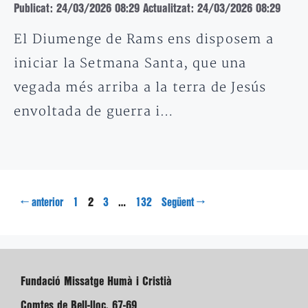
Publicat: 24/03/2026 08:29
Actualitzat: 24/03/2026 08:29
El Diumenge de Rams ens disposem a
iniciar la Setmana Santa, que una
vegada més arriba a la terra de Jesús
envoltada de guerra i…
Pàgina
Pàgina
Pàgina
Pàgina
←
2
…
→
anterior
1
3
132
Següent
Fundació Missatge Humà i Cristià
Comtes de Bell-lloc, 67-69