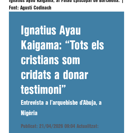
Ignatius Ayau Kaigama, al Palau Episcopal de Barcelona. |
Font:
Agustí Codinach
Ignatius Ayau
Kaigama: “Tots els
cristians som
cridats a donar
testimoni”
Entrevista a l’arquebisbe d’Abuja, a
Nigèria
Publicat: 21/04/2026 09:04
Actualitzat: