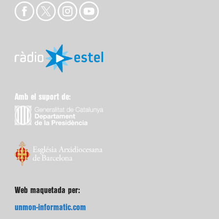
Amb el suport de:
Web maquetada per:
unmon-informatic.com