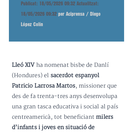
Publicat: 18/05/2026 09:32
Actualitzat:
18/05/2026 09:32
per Aciprensa / Diego
López Colín
Lleó XIV
ha nomenat bisbe de Danlí
(Hondures) el
sacerdot espanyol
Patricio Larrosa Martos
, missioner que
des de fa trenta-tres anys desenvolupa
una gran tasca educativa i social al país
centreamericà, tot beneficiant
milers
d’infants i joves en situació de