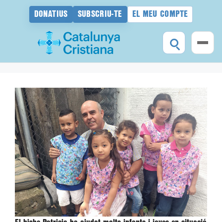
DONATIUS
SUBSCRIU-TE
EL MEU COMPTE
Vés
al
contingut