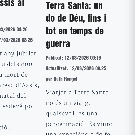
ssís al
Terra Santa: un
do de Déu, fins i
tot en temps de
03/2026 08:26
17/03/2026 08:26
guerra
 any jubilar
Publicat: 12/03/2026 09:16
u dels 800
Actualitzat: 12/03/2026 09:25
la mort de
per Ruth Rengel
cesc d’Assís,
Viatjar a Terra Santa
 natal del
no és un viatge
o esdevé pol
qualsevol: és una
peregrinació. És viure
ació…
una experiència de fe