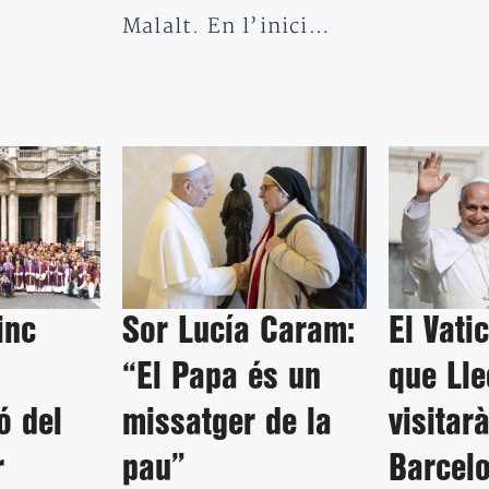
Malalt. En l’inici…
inc
Sor Lucía Caram:
El Vati
“El Papa és un
que Lle
ó del
missatger de la
visitar
r
pau”
Barcel