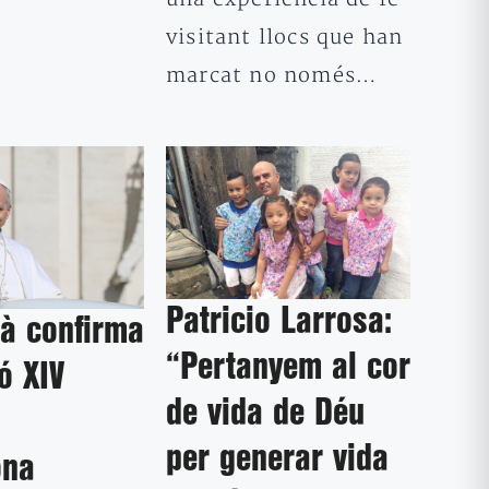
visitant llocs que han
marcat no només…
Patricio Larrosa:
cà confirma
“Pertanyem al cor
ó XIV
de vida de Déu
à
per generar vida
ona