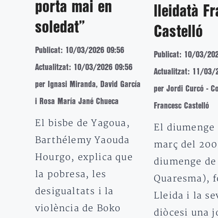
porta mai en
lleidatà F
soledat”
Castelló
Publicat: 10/03/2026 09:56
Publicat: 10/03/20
Actualitzat: 10/03/2026 09:56
Actualitzat: 11/03/
per Ignasi Miranda, David García
per Jordi Curcó - C
i Rosa María Jané Chueca
Francesc Castelló
El bisbe de Yagoua,
El diumenge 
Barthélemy Yaouda
març del 200
Hourgo, explica que
diumenge de
la pobresa, les
Quaresma), f
desigualtats i la
Lleida i la se
violència de Boko
diòcesi una 