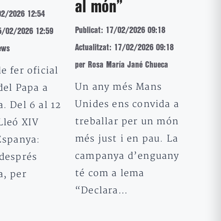
al món”
02/2026 12:54
Publicat: 17/02/2026 09:18
25/02/2026 12:59
Actualitzat: 17/02/2026 09:18
ews
per Rosa María Jané Chueca
e fer oficial
Un any més Mans
 del Papa a
Unides ens convida a
. Del 6 al 12
treballar per un món
Lleó XIV
més just i en pau. La
Espanya:
campanya d’enguany
 després
té com a lema
a, per
“Declara…