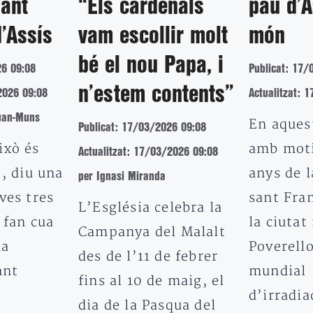
sant
“Els cardenals
pau d’A
’Assís
vam escollir molt
món
bé el nou Papa, i
26 09:08
Publicat: 17/
n’estem contents”
2026 09:08
Actualitzat: 
uan-Muns
En aquest
Publicat: 17/03/2026 09:08
ixò és
amb moti
Actualitzat: 17/03/2026 09:08
”, diu una
anys de 
per Ignasi Miranda
ves tres
sant Fran
L’Església celebra la
 fan cua
la ciutat
Campanya del Malalt
la
Poverell
des de l’11 de febrer
ant
mundial
fins al 10 de maig, el
d’irradi
dia de la Pasqua del