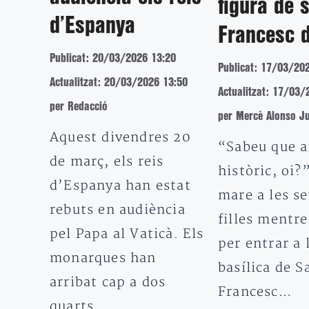
figura de 
d’Espanya
Francesc d
Publicat: 20/03/2026 13:20
Publicat: 17/03/20
Actualitzat: 20/03/2026 13:50
Actualitzat: 17/03/
per Redacció
per Mercè Alonso J
Aquest divendres 20
“Sabeu que a
de març, els reis
històric, oi?
d’Espanya han estat
mare a les se
rebuts en audiència
filles mentre
pel Papa al Vaticà. Els
per entrar a 
monarques han
basílica de S
arribat cap a dos
Francesc…
quarts…