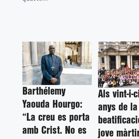
Barthélemy
Als vint-i-c
Yaouda Hourgo:
anys de la
“La creu es porta
beatificaci
amb Crist. No es
jove màrti