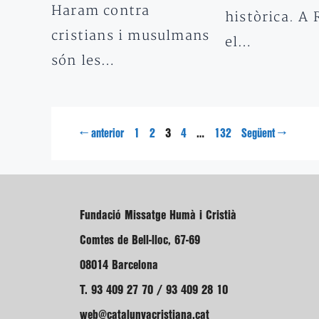
Haram contra
històrica. A
cristians i musulmans
el…
són les…
Pàgina
Pàgina
Pàgina
Pàgina
Pàgina
←
3
…
→
anterior
1
2
4
132
Següent
Fundació Missatge Humà i Cristià
Comtes de Bell-lloc, 67-69
08014 Barcelona
T. 93 409 27 70 / 93 409 28 10
web@catalunyacristiana.cat