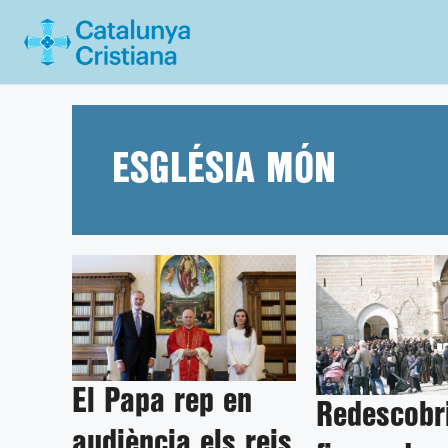
Vés
al
contingut
ESGLÉSIA MÓN
El Papa rep en
Redescobri
audiència els reis