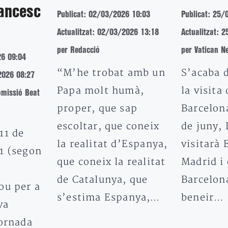
rancesc
Publicat: 02/03/2026 10:03
Publicat: 25/
Actualitzat: 02/03/2026 13:18
Actualitzat: 
per Redacció
per Vatican N
26 09:04
“M’he trobat amb un
S’acaba d
2026 08:27
Papa molt humà,
la visita
omissió Beat
proper, que sap
Barcelona
escoltar, que coneix
de juny, 
11 de
la realitat d’Espanya,
visitarà 
1 (segon
que coneix la realitat
Madrid i
de Catalunya, que
Barcelon
ou per a
s’estima Espanya,…
beneir…
va
jornada