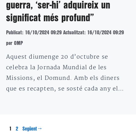
guerra, ‘ser-hi’ adquireix un
significat més profund”
Publicat: 16/10/2024 09:29
Actualitzat: 16/10/2024 09:29
per OMP
Aquest diumenge 20 d’octubre se
celebra la Jornada Mundial de les
Missions, el Domund. Amb els diners
que es recapten, se sosté cada any el…
Pàgina
Pàgina
1
→
2
Següent