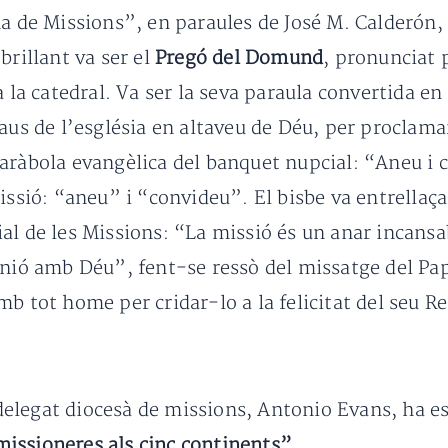
na de Missions”, en paraules de José M. Calderón,
brillant va ser el
Pregó del Domund
, pronunciat 
 a la catedral. Va ser la seva paraula convertida en
 naus de l’església en altaveu de Déu, per procl
paràbola evangèlica del banquet nupcial: “Aneu i
issió: “aneu” i “convideu”. El bisbe va entrellaça
al de les Missions: “La missió és un anar incansa
unió amb Déu”, fent-se ressò del missatge del Pa
b tot home per cridar-lo a la felicitat del seu Re
l delegat diocesà de missions, Antonio Evans, ha e
issioneres als cinc continents”
.