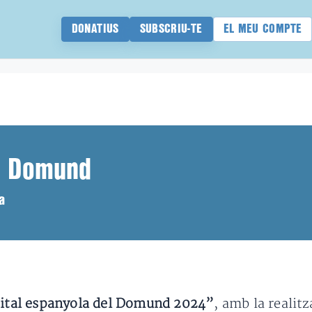
DONATIUS
SUBSCRIU-TE
EL MEU COMPTE
el Domund
a
ital espanyola del Domund 2024”
, amb la realit