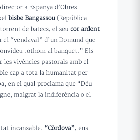
 director a Espanya d’Obres
pel
bisbe Bangassou
(República
 torrent de batecs, el seu
cor ardent
amar el “vendaval” d’un Domund que
 convideu tothom al banquet.” Els
r les vivències pastorals amb el
ble cap a tota la humanitat per
pa, en el qual proclama que “Déu
gne, malgrat la indiferència o el
stat incansable.
“Còrdova”
, ens