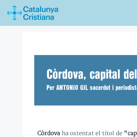
Vés
al
contingut
Còrdova, capital d
Per ANTONIO GIL sacerdot i periodist
Còrdova
ha ostentat el títol de
“cap