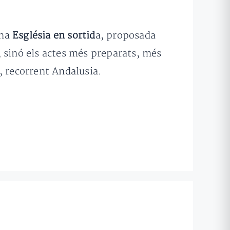
una
Església en sortid
a, proposada
s, sinó els actes més preparats, més
, recorrent Andalusia.