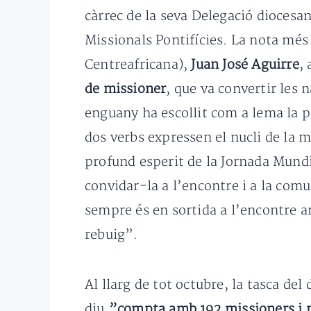
càrrec de la seva Delegació diocesa
Missionals Pontifícies. La nota més 
Centreafricana),
Juan José Aguirre
,
de missioner
, que va convertir les
enguany ha escollit com a lema la 
dos verbs expressen el nucli de la m
profund esperit de la Jornada Mundi
convidar-la a l’encontre i a la com
sempre és en sortida a l’encontre am
rebuig”.
Al llarg de tot octubre, la tasca de
diu
,”compta amb 192 missioners i m