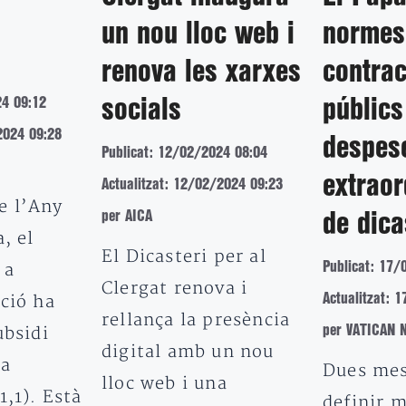
normes
un nou lloc web i
contrac
renova les xarxes
24 09:12
públics
socials
2024 09:28
despes
Publicat: 12/02/2024 08:04
extraor
Actualitzat: 12/02/2024 09:23
e l’Any
per AICA
de dica
, el
El Dicasteri per al
Publicat: 17/
 a
Clergat renova i
Actualitzat: 
ció ha
rellança la presència
per VATICAN 
ubsidi
digital amb un nou
 a
Dues mes
lloc web i una
1,1). Està
definir m