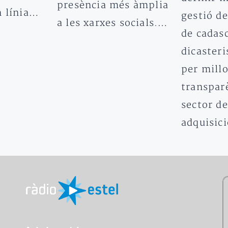
presència més àmplia
n línia…
gestió de
a les xarxes socials.…
de cadas
dicasteri
per millo
transpar
sector de
adquisic