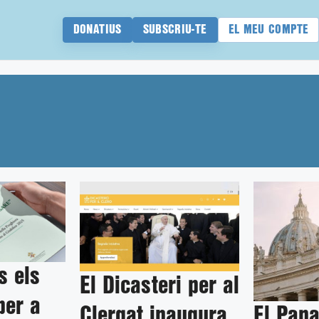
DONATIUS
SUBSCRIU-TE
EL MEU COMPTE
s els
El Dicasteri per al
per a
El Papa
Clergat inaugura