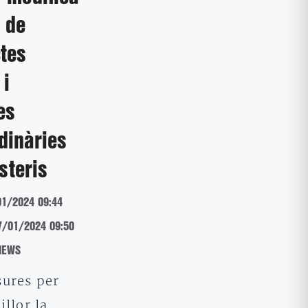
 de
tes
 i
es
dinàries
steris
01/2024 09:44
17/01/2024 09:50
NEWS
ures per
illor la