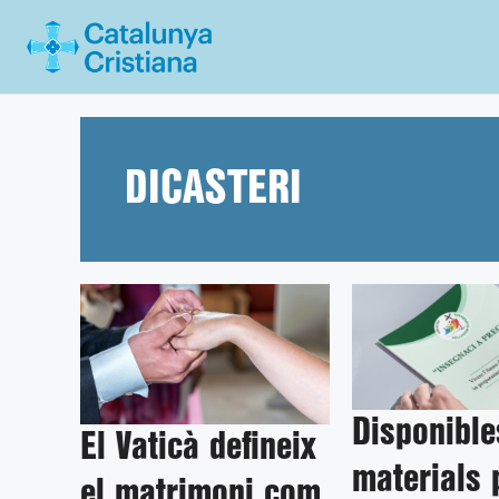
Vés
al
contingut
DICASTERI
Disponible
El Vaticà defineix
materials 
el matrimoni com