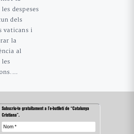
 les despeses
cun dels
s vaticans i
rar la
ència al
 les
ions.…
Subscriu-te gratuïtament a l’e-butlletí de “Catalunya
Cristiana”.