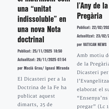
l’Any de la
una “unitat
Pregària
indissoluble” en
Publicat: 22/02/20
una nova Nota
Actualitzat: 23/02/
doctrinal
per VATICAN NEWS
Publicat: 25/11/2025 18:50
Amb motiu d
Actualitzat: 26/11/2025 07:54
de la Pregària
per Macià Grau/ Ignasi Miranda
Dicasteri per
El Dicasteri per a la
l’Evangelitza
Doctrina de la Fe ha
elaborat el s
publicat aquest
“Ensenya’ns
dimarts, 25 de
pregar” (Lc 1