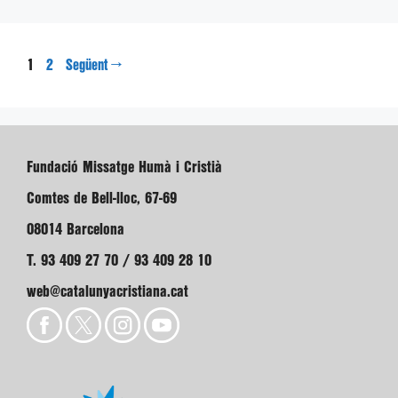
Pàgina
Pàgina
1
→
2
Següent
Fundació Missatge Humà i Cristià
Comtes de Bell-lloc, 67-69
08014 Barcelona
T. 93 409 27 70 / 93 409 28 10
web@catalunyacristiana.cat