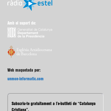
Amb el suport de:
Web maquetada per:
unmon-informatic.com
Subscriu-te gratuïtament a l’e-butlletí de “Catalunya
Cristiana”.