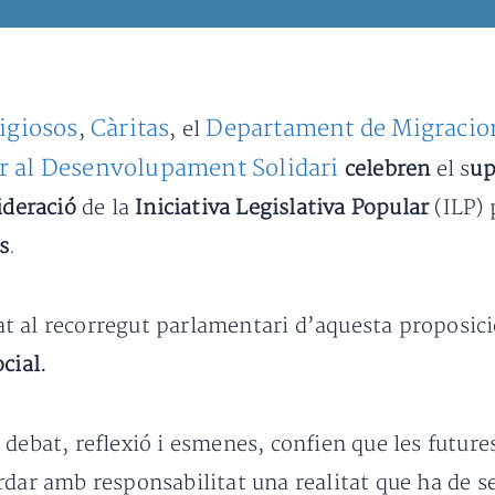
igiosos
Càritas
Departament de Migracio
,
, el
er al Desenvolupament Solidari
celebren
el s
up
ideració
de la
Iniciativa Legislativa Popular
(ILP) 
s
.
 al recorregut parlamentari d’aquesta proposició
cial.
 debat, reflexió i esmenes, confien que les futur
dar amb responsabilitat una realitat que ha de s