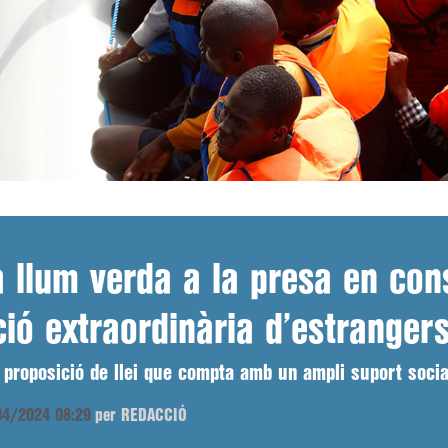
a llum verda a la presa en con
ció extraordinària d’estranger
 proposició de llei que compta amb un ampli suport socia
/04/2024 08:29
per REDACCIÓ