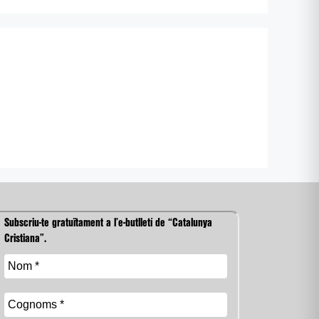
Subscriu-te gratuïtament a l’e-butlletí de “Catalunya
Cristiana”.