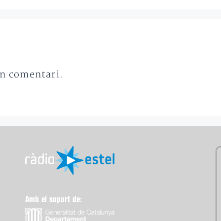
un comentari.
Amb el suport de: