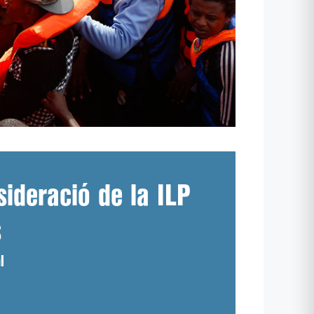
sideració de la ILP
s
l