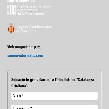
Amb el suport de:
Web maquetada per:
unmon-informatic.com
Subscriu-te gratuïtament a l’e-butlletí de “Catalunya
Cristiana”.