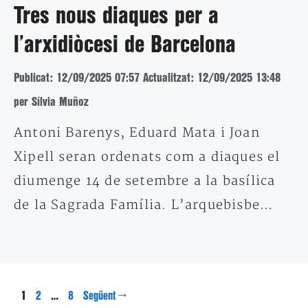
Tres nous diaques per a
l’arxidiòcesi de Barcelona
Publicat: 12/09/2025 07:57
Actualitzat: 12/09/2025 13:48
per Sílvia Muñoz
Antoni Barenys, Eduard Mata i Joan
Xipell seran ordenats com a diaques el
diumenge 14 de setembre a la basílica
de la Sagrada Família. L’arquebisbe…
Pàgina
Pàgina
Pàgina
1
…
→
2
8
Següent