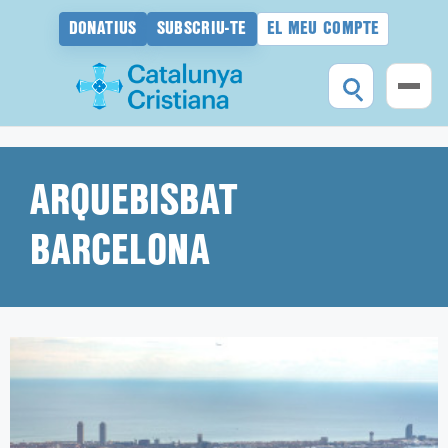
DONATIUS
SUBSCRIU-TE
EL MEU COMPTE
Vés
al
contingut
ARQUEBISBAT
BARCELONA