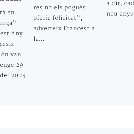
a dir, ca
res no els pogués
tà en
nou any
oferir felicitat”,
ança”
adverteix Francesc a
uest Any
la…
cesis
món van
menge 29
del 2024