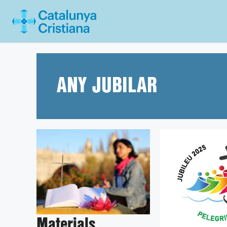
Vés
al
contingut
ANY JUBILAR
Materials