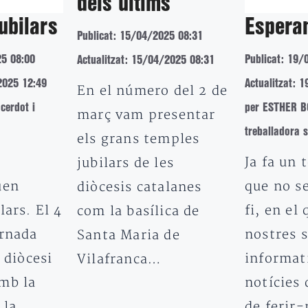
dels últims
ubilars
Espera
Publicat: 15/04/2025 08:31
25 08:00
Publicat: 19/
Actualitzat: 15/04/2025 08:31
2025 12:49
Actualitzat: 
En el número del 2 de
cerdot i
per ESTHER 
març vam presentar
treballadora s
els grans temples
Ja fa un 
jubilars de les
uen
que no s
diòcesis catalanes
lars. El 4
fi, en el 
com la basílica de
ornada
nostres s
Santa Maria de
a diòcesi
informat
Vilafranca…
mb la
notícies
 la
de ferir-