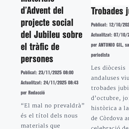
d’Advent del
Trobades j
projecte social
Publicat: 12/10/20
del Jubileu sobre
Actualitzat: 07/10/
per ANTONIO GIL, sa
el tràfic de
periodista
persones
Les diòcesis
Publicat: 23/11/2025 08:00
andaluses vi
Actualitzat: 24/11/2025 08:43
trobades jubi
per Redacció
d’octubre, j
“El mal no prevaldrà”
històrica a l
és el títol dels nous
de Còrdova a
materials que
celebració de