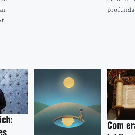
ar
profund
tot…
ich:
Com era
es