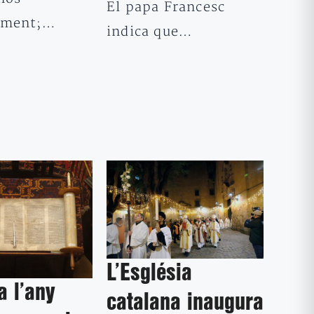
El papa Francesc
ament;…
indica que…
L’Església
 l’any
catalana inaugura