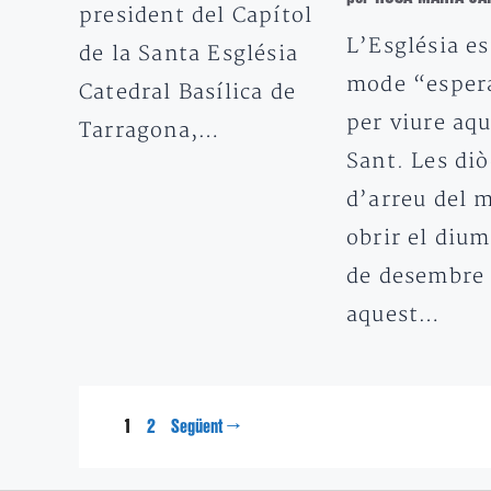
president del Capítol
L’Església es
de la Santa Església
mode “esper
Catedral Basílica de
per viure aq
Tarragona,…
Sant. Les diò
d’arreu del 
obrir el diu
de desembre 
aquest…
Pàgina
Pàgina
1
→
2
Següent