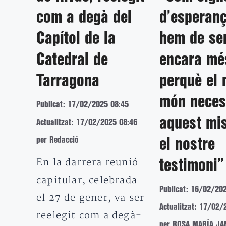
com a degà del
d’esperanç
Capítol de la
hem de se
Catedral de
encara mé
Tarragona
perquè el 
món neces
Publicat: 17/02/2025 08:45
aquest mis
Actualitzat: 17/02/2025 08:46
per Redacció
el nostre
En la darrera reunió
testimoni”
capitular, celebrada
Publicat: 16/02/20
el 27 de gener, va ser
Actualitzat: 17/02/
reelegit com a degà-
per ROSA MARÍA J