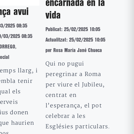
encarnada en la
nça avui
vida
03/2025 08:35
Publicat: 25/02/2025 10:05
19/03/2025 08:35
Actualitzat: 25/02/2025 10:05
BORREGO,
per Rosa María Jané Chueca
ocial
Qui no pugui
temps llarg, i
peregrinar a Roma
embla tenir
per viure el Jubileu,
qual els
centrat en
erveis
l’esperança, el pot
ius donen
celebrar a les
 que haurien
Esglésies particulars.
nos