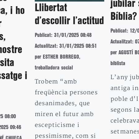
jubilar
Llibertat
a, i ho
Bíblia?
d’escollir l’actitud
r
Publicat: 12/
s,
Publicat: 31/01/2025 08:48
Actualitzat: 
Actualitzat: 31/01/2025 08:51
nostre
per AGUSTÍ BO
per ESTHER BORREGO,
sita
biblista
treballadora social
satge i
L’any jub
Trobem “amb
antiga in
freqüència persones
poble d’I
desanimades, que
segons la
miren el futur amb
25 08:00
celebrav
escepticisme i
2025 09:46
setmanes
pessimisme, com si
ANÉ CHUECA