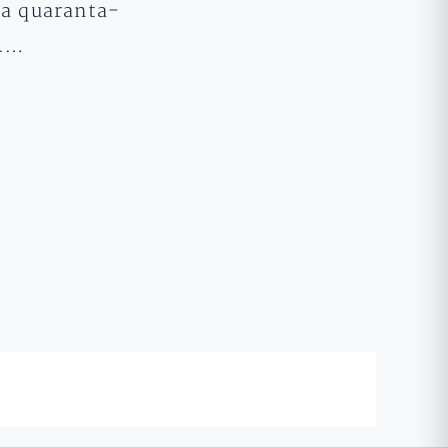
da quaranta-
s.…