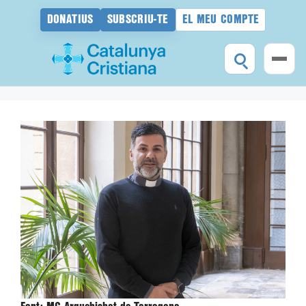
DONATIUS
SUBSCRIU-TE
EL MEU COMPTE
Vés
al
contingut