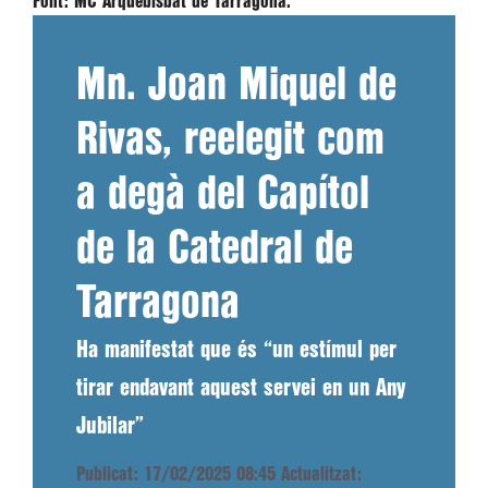
Font:
MC Arquebisbat de Tarragona.
Mn. Joan Miquel de
Rivas, reelegit com
a degà del Capítol
de la Catedral de
Tarragona
Ha manifestat que és “un estímul per
tirar endavant aquest servei en un Any
Jubilar”
Publicat: 17/02/2025 08:45
Actualitzat: