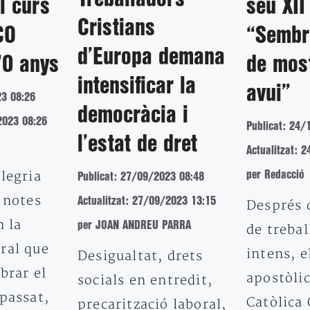
l curs
seu XII
Cristians
CO
“Sembr
d’Europa demana
70 anys
de mos
intensificar la
avui”
23 08:26
democràcia i
2023 08:26
Publicat: 24/
l’estat de dret
Actualitzat: 
legria
per Redacció
Publicat: 27/09/2023 08:48
 notes
Actualitzat: 27/09/2023 13:15
Després 
n la
per JOAN ANDREU PARRA
de trebal
ral que
intens, 
Desigualtat, drets
brar el
apostòlic
socials en entredit,
passat,
Catòlica 
precarització laboral,