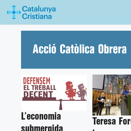
Vés
al
contingut
Acció Catòlica Obrera
L’economia
Teresa Fo
submergida