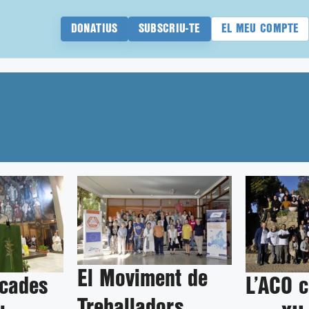
DONATIUS
SUBSCRIU-TE
EL MEU COMPTE
El Moviment de
rcades
L’ACO c
Treballadors