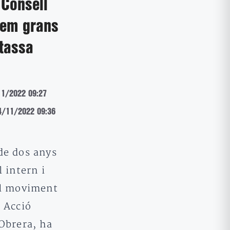
 Consell
em grans
tassa
11/2022 09:27
24/11/2022 09:36
de dos anys
l intern i
el moviment
 Acció
Obrera, ha