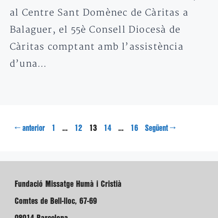
al Centre Sant Domènec de Càritas a
Balaguer, el 55è Consell Diocesà de
Càritas comptant amb l’assistència
d’una…
Pàgina
Pàgina
Pàgina
Pàgina
Pàgina
←
…
13
…
→
anterior
1
12
14
16
Següent
Fundació Missatge Humà i Cristià
Comtes de Bell-lloc, 67-69