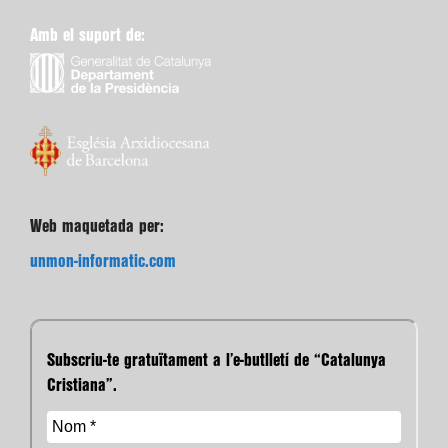
Amb el suport de:
Web maquetada per:
unmon-informatic.com
Subscriu-te gratuïtament a l’e-butlletí de “Catalunya
Cristiana”.