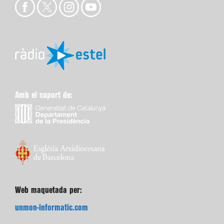
Amb el suport de:
Web maquetada per:
unmon-informatic.com