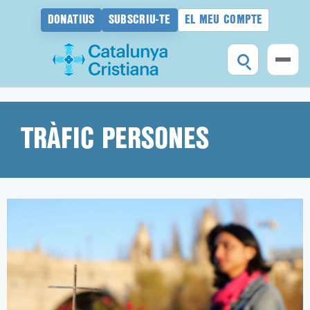
DONATIUS
SUBSCRIU-TE
EL MEU COMPTE
Vés
al
contingut
TRÀFIC PERSONES