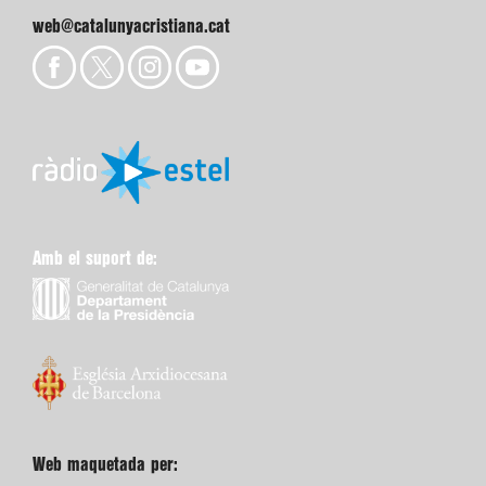
web@catalunyacristiana.cat
Amb el suport de:
Web maquetada per: