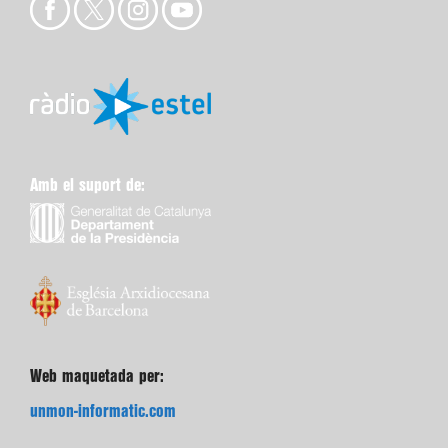
Amb el suport de:
Web maquetada per:
unmon-informatic.com