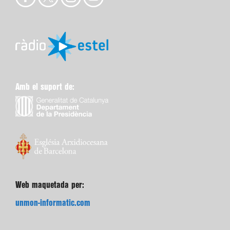
Amb el suport de:
Web maquetada per:
unmon-informatic.com