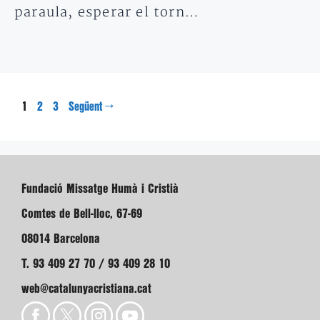
paraula, esperar el torn…
Pàgina
Pàgina
Pàgina
1
→
2
3
Següent
Fundació Missatge Humà i Cristià
Comtes de Bell-lloc, 67-69
08014 Barcelona
T. 93 409 27 70 / 93 409 28 10
web@catalunyacristiana.cat