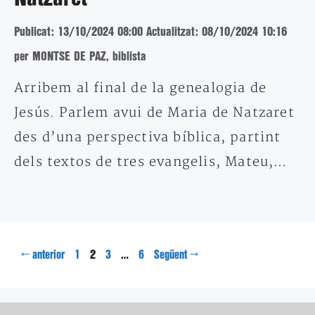
Publicat: 13/10/2024 08:00
Actualitzat: 08/10/2024 10:16
per MONTSE DE PAZ, biblista
Arribem al final de la genealogia de
Jesús. Parlem avui de Maria de Natzaret
des d’una perspectiva bíblica, partint
dels textos de tres evangelis, Mateu,…
Pàgina
Pàgina
Pàgina
Pàgina
←
2
…
→
anterior
1
3
6
Següent