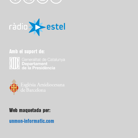
Amb el suport de:
Web maquetada per:
unmon-informatic.com