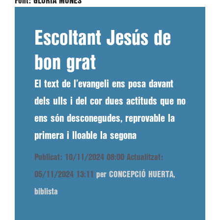
Font:
GLÒRIA MONÉS
Escoltant Jesús de
bon grat
El text de l’evangeli ens posa davant
dels ulls i del cor dues actituds que no
ens són desconegudes, reprovable la
primera i lloable la segona
Publicat: 10/11/2024 08:00
Actualitzat:
05/11/2024 13:11
per CONCEPCIÓ HUERTA,
biblista