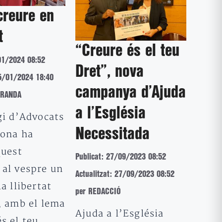
creure en
t
“Creure és el teu
01/2024 08:52
Dret”, nova
25/01/2024 18:40
campanya d’Ajuda
IRANDA
a l’Església
gi d’Advocats
Necessitada
lona ha
quest
Publicat: 27/09/2023 08:52
 al vespre un
Actualitzat: 27/09/2023 08:52
la llibertat
per REDACCIÓ
, amb el lema
Ajuda a l’Església
s el teu