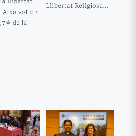
la llibertat
Llibertat Religiosa…
. Això vol dir
,7% de la
ó…