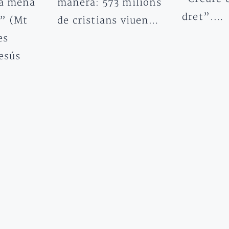
ta mena
manera: 573 milions
dret”.…
” (Mt
de cristians viuen…
es
esús