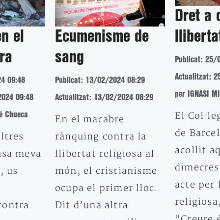
Dret a 
en el
Ecumenisme de
lliberta
ra
sang
Publicat: 25/
Actualitzat: 
24 09:48
Publicat: 13/02/2024 08:29
per IGNASI M
2024 09:48
Actualitzat: 13/02/2024 08:29
El Col·le
é Chueca
En el macabre
de Barce
ltres
rànquing contra la
acollit a
usa meva
llibertat religiosa al
dimecres
, us
món, el cristianisme
acte per 
i
ocupa el primer lloc.
religiosa
contra
Dit d’una altra
“Creure é