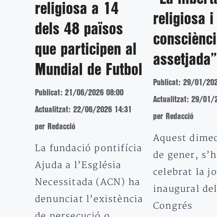
religiosa a 14
religiosa i
dels 48 països
consciènci
que participen al
assetjada”
Mundial de Futbol
Publicat: 29/01/20
Publicat: 21/06/2026 08:00
Actualitzat: 29/01/
Actualitzat: 22/06/2026 14:31
per Redacció
per Redacció
Aquest dimec
La fundació pontifícia
de gener, s’
Ajuda a l’Església
celebrat la j
Necessitada (ACN) ha
inaugural del
denunciat l’existència
Congrés
de persecució o