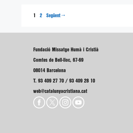
Pàgina
Pàgina
1
→
2
Següent
Fundació Missatge Humà i Cristià
Comtes de Bell-lloc, 67-69
08014 Barcelona
T. 93 409 27 70 / 93 409 28 10
web@catalunyacristiana.cat