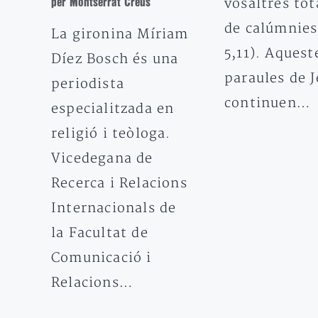
vosaltres to
per Montserrat Creus
de calúmnies
La gironina Míriam
5,11). Aquest
Díez Bosch és una
paraules de J
periodista
continuen…
especialitzada en
religió i teòloga.
Vicedegana de
Recerca i Relacions
Internacionals de
la Facultat de
Comunicació i
Relacions…