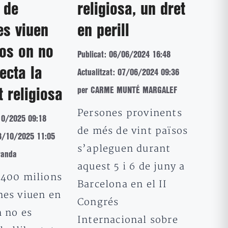
 de
religiosa, un dret
es viuen
en perill
os on no
Publicat: 06/06/2024 16:48
ecta la
Actualitzat: 07/06/2024 09:36
per CARME MUNTÉ MARGALEF
t religiosa
Persones provinents
10/2025 09:18
de més de vint països
23/10/2025 11:05
s’apleguen durant
randa
aquest 5 i 6 de juny a
.400 milions
Barcelona en el II
nes viuen en
Congrés
n no es
Internacional sobre