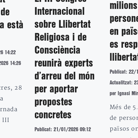
milions
Internacional
 de
person
sobre Llibertat
a està
en païs
Religiosa i de
es resp
Consciència
26 14:22
lliberta
reunirà experts
2026 14:26
Publicat: 22/
d’arreu del món
Actualitzat: 
res, 28
per aportar
per Ignasi Mi
ha
propostes
Més de 5
ornada
concretes
de perso
 III
països o
Publicat: 21/01/2026 09:12