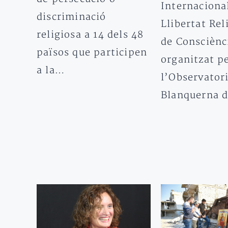
Internaciona
discriminació
Llibertat Rel
religiosa a 14 dels 48
de Consciènc
països que participen
organitzat p
a la…
l’Observator
Blanquerna 