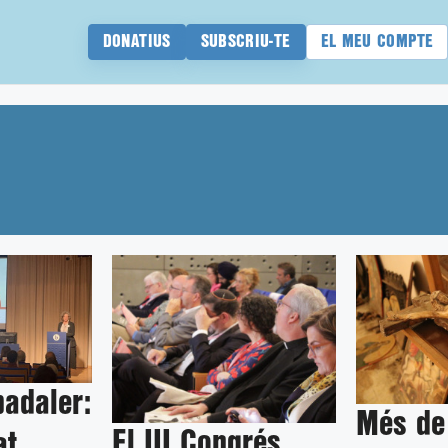
DONATIUS
SUBSCRIU-TE
EL MEU COMPTE
adaler:
Més de
El III Congrés
at