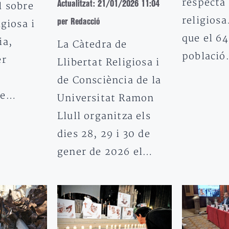
respecta 
Actualitzat: 21/01/2026 11:04
l sobre
religiosa
per Redacció
igiosa i
que el 64
ia,
La Càtedra de
poblaci
er
Llibertat Religiosa i
i
de Consciència de la
de…
Universitat Ramon
Llull organitza els
dies 28, 29 i 30 de
gener de 2026 el…