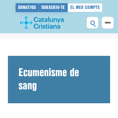
DONATIUS
SUBSCRIU-TE
EL MEU COMPTE
Vés
al
contingut
Ecumenisme de
sang