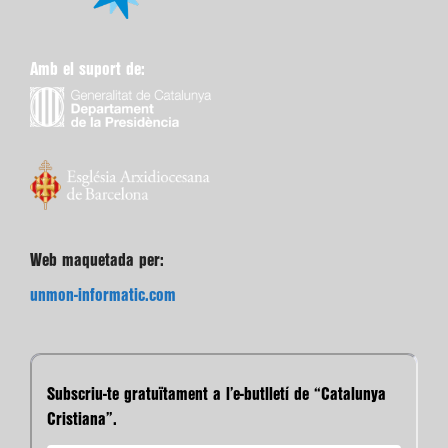
Amb el suport de:
Web maquetada per:
unmon-informatic.com
Subscriu-te gratuïtament a l’e-butlletí de “Catalunya
Cristiana”.