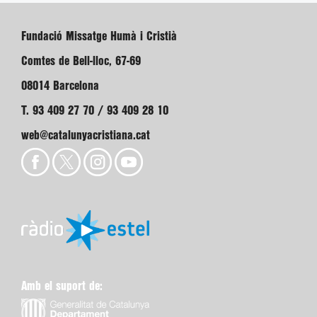
Fundació Missatge Humà i Cristià
Comtes de Bell-lloc, 67-69
08014 Barcelona
T. 93 409 27 70 / 93 409 28 10
web@catalunyacristiana.cat
Amb el suport de: