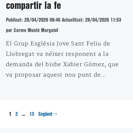
compartir la fe
Publicat: 28/04/2026 08:46
Actualitzat: 28/04/2026 11:53
per Carme Munté Margalef
El Grup Església Jove Sant Feliu de
Llobregat va néixer responent a la
demanda del bisbe Xabier Gómez, que
va proposar aquest nou punt de…
Pàgina
Pàgina
Pàgina
1
…
→
2
13
Següent