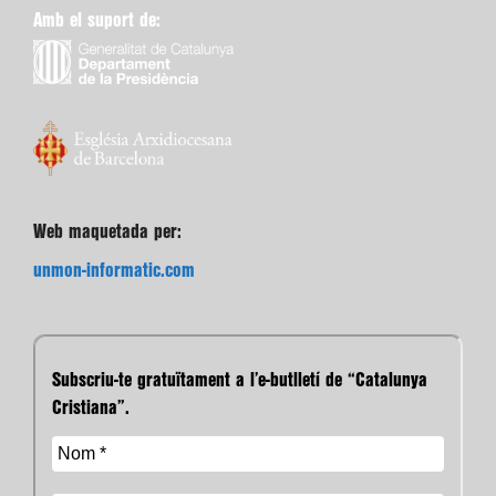
Amb el suport de:
Web maquetada per:
unmon-informatic.com
Subscriu-te gratuïtament a l’e-butlletí de “Catalunya
Cristiana”.