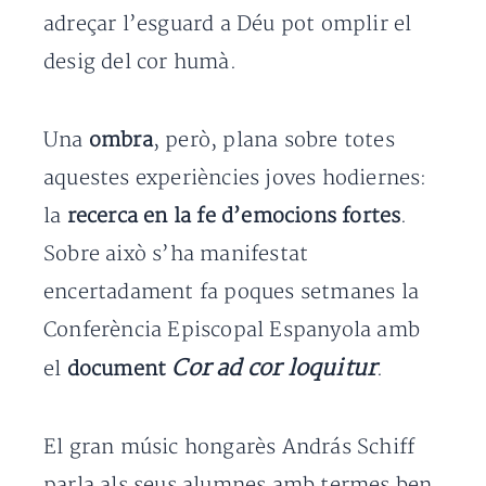
adreçar l’esguard a Déu pot omplir el
desig del cor humà.
Una
ombra
, però, plana sobre totes
aquestes experiències joves hodiernes:
la
recerca en la fe d’emocions fortes
.
Sobre això s’ha manifestat
encertadament fa poques setmanes la
Conferència Episcopal Espanyola amb
Cor ad cor loquitur
el
document
.
El gran músic hongarès András Schiff
parla als seus alumnes amb termes ben