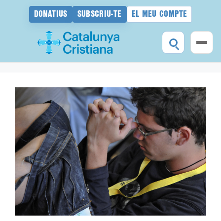
DONATIUS
SUBSCRIU-TE
EL MEU COMPTE
Vés
al
contingut