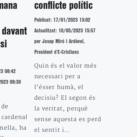
mana
conflicte polític
Publicat: 17/01/2023 13:02
 davant
Actualitzat: 10/05/2023 15:57
per Josep Miró i Ardèvol,
isi
President d’E-Cristians
Quin és el valor més
23 08:42
necessari per a
2023 09:39
l’ésser humà, el
decisiu? El segon és
 de
la veritat, perquè
 cardenal
sense aquesta es perd
mella, ha
el sentit i…