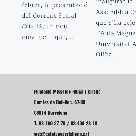
inaugurat la 
febrer, la presentació
Assemblea Cr
del Corrent Social
que s’ha cele
Cristià, un nou
l’Aula Magna
moviment que,…
Universitat 
Oliba…
Fundació Missatge Humà i Cristià
Comtes de Bell-lloc, 67-69
08014 Barcelona
T. 93 409 27 70 / 93 409 28 10
web@catalunyacristiana.cat