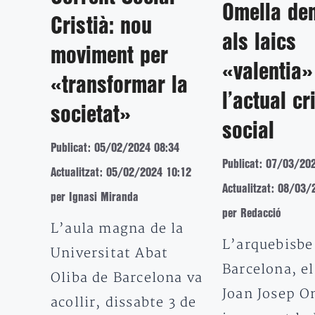
Omella de
Cristià: nou
als laics
moviment per
«valentia»
«transformar la
l’actual cr
societat»
social
Publicat: 05/02/2024 08:34
Publicat: 07/03/20
Actualitzat: 05/02/2024 10:12
Actualitzat: 08/03/
per Ignasi Miranda
per Redacció
L’aula magna de la
L’arquebisbe
Universitat Abat
Barcelona, el
Oliba de Barcelona va
Joan Josep O
acollir, dissabte 3 de