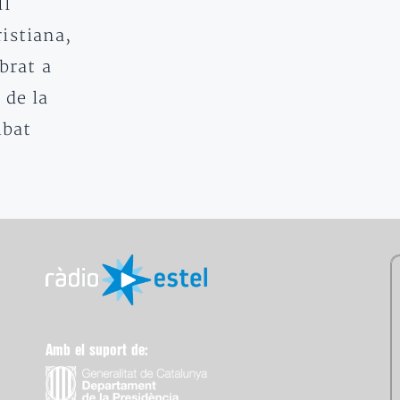
II
istiana,
brat a
 de la
Abat
Amb el suport de: