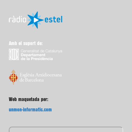
Amb el suport de:
Web maquetada per:
unmon-informatic.com