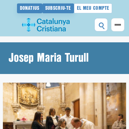
DONATIUS
SUBSCRIU-TE
EL MEU COMPTE
Vés
al
contingut
Josep Maria Turull