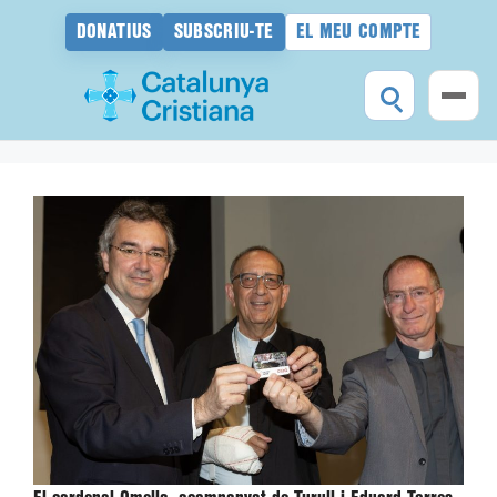
DONATIUS
SUBSCRIU-TE
EL MEU COMPTE
Vés
al
contingut