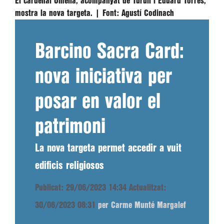
El cardenal Omella, acompanyat de Turull i Eduard Torres,
mostra la nova targeta. |
Font:
Agustí Codinach
Barcino Sacra Card:
nova iniciativa per
posar en valor el
patrimoni
La nova targeta permet accedir a vuit
edificis religiosos
Publicat: 29/06/2023 14:34
Actualitzat:
30/06/2023 08:31
per Carme Munté Margalef