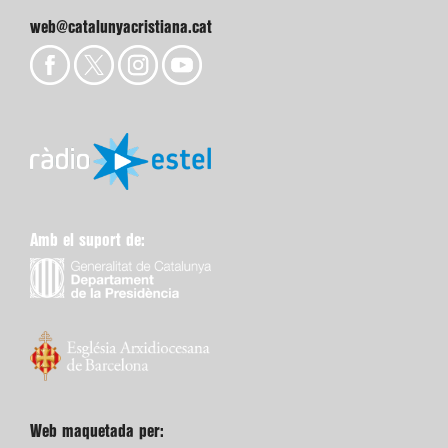
web@catalunyacristiana.cat
Amb el suport de:
Web maquetada per: