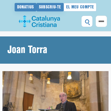
DONATIUS
SUBSCRIU-TE
EL MEU COMPTE
Vés
al
contingut
Joan Torra