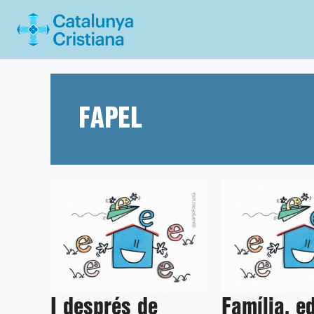
Vés
al
contingut
FAPEL
I després de
Família, e