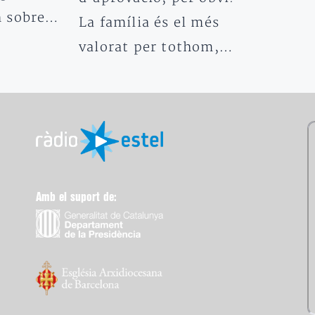
n sobre…
La família és el més
valorat per tothom,…
Amb el suport de: