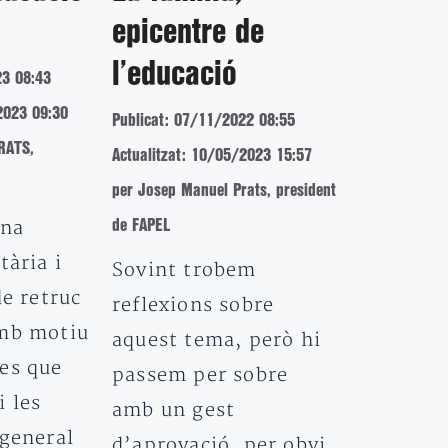
epicentre de
l’educació
23 08:43
2023 09:30
Publicat: 07/11/2022 08:55
RATS,
Actualitzat: 10/05/2023 15:57
per Josep Manuel Prats, president
una
de FAPEL
tària i
Sovint trobem
de retruc
reflexions sobre
amb motiu
aquest tema, però hi
es que
passem per sobre
i les
amb un gest
 general
d’aprovació, per obvi.