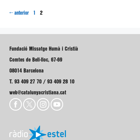
Pàgina
Pàgina
←
2
anterior
1
Fundació Missatge Humà i Cristià
Comtes de Bell-lloc, 67-69
08014 Barcelona
T. 93 409 27 70 / 93 409 28 10
web@catalunyacristiana.cat