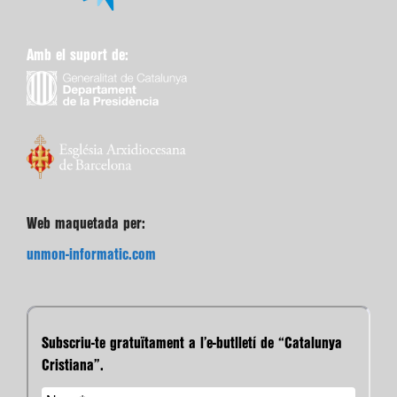
Amb el suport de:
Web maquetada per:
unmon-informatic.com
Subscriu-te gratuïtament a l’e-butlletí de “Catalunya
Cristiana”.