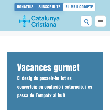
DONATIUS
SUBSCRIU-TE
EL MEU COMPTE
Vés
al
contingut
Vacances gurmet
El desig de posseir-ho tot es
converteix en confusió i saturació, i es
passa de l’empatx al buit