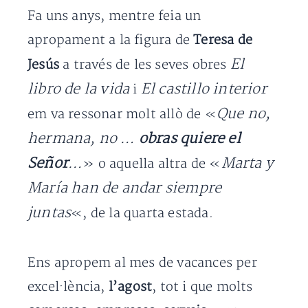
Fa uns anys, mentre feia un
apropament a la figura de
Teresa de
El
Jesús
a través de les seves obres
libro de la vida
El castillo interior
i
Que no,
em va ressonar molt allò de «
hermana, no …
obras quiere el
Señor
…
Marta y
» o aquella altra de «
María han de andar siempre
juntas
«, de la quarta estada.
Ens apropem al mes de vacances per
excel·lència,
l’agost
, tot i que molts