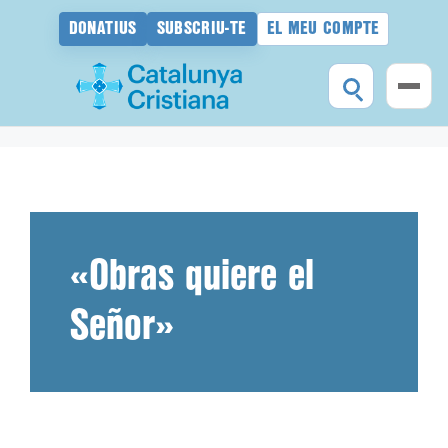
DONATIUS
SUBSCRIU-TE
EL MEU COMPTE
Vés
al
contingut
«Obras quiere el
Señor»