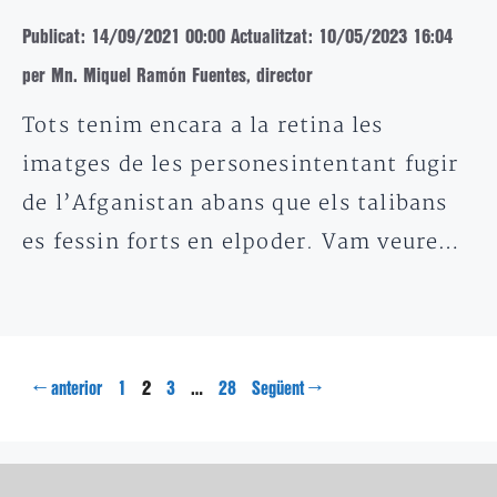
Publicat: 14/09/2021 00:00
Actualitzat: 10/05/2023 16:04
per Mn. Miquel Ramón Fuentes, director
Tots tenim encara a la retina les
imatges de les personesintentant fugir
de l’Afganistan abans que els talibans
es fessin forts en elpoder. Vam veure…
Pàgina
Pàgina
Pàgina
Pàgina
←
2
…
→
anterior
1
3
28
Següent