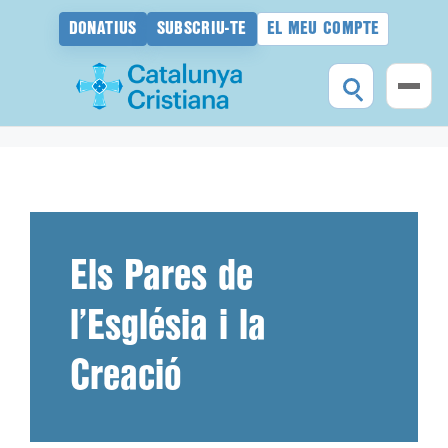
DONATIUS
SUBSCRIU-TE
EL MEU COMPTE
Vés
al
contingut
Els Pares de
l’Església i la
Creació