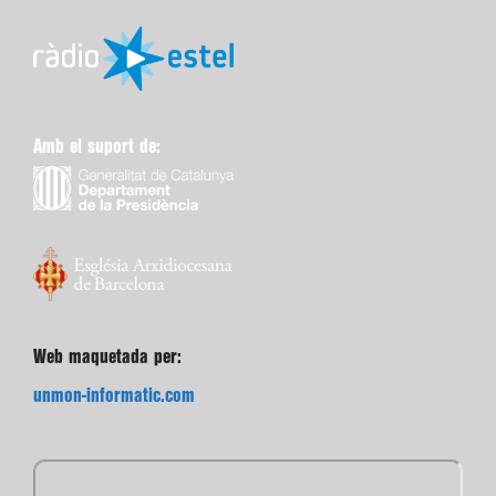
Amb el suport de:
Web maquetada per:
unmon-informatic.com