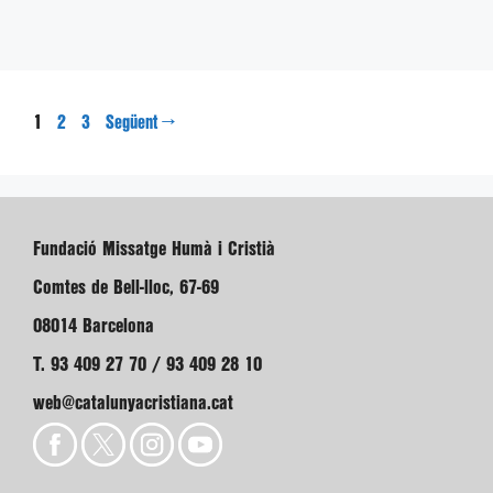
Pàgina
Pàgina
Pàgina
1
→
2
3
Següent
Fundació Missatge Humà i Cristià
Comtes de Bell-lloc, 67-69
08014 Barcelona
T. 93 409 27 70 / 93 409 28 10
web@catalunyacristiana.cat