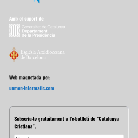
Amb el suport de:
Web maquetada per:
unmon-informatic.com
Subscriu-te gratuïtament a l’e-butlletí de “Catalunya
Cristiana”.