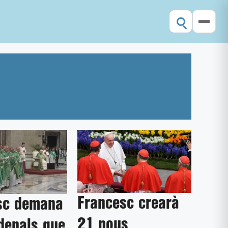
Francesc crearà
sc demana
21 nous
denals que