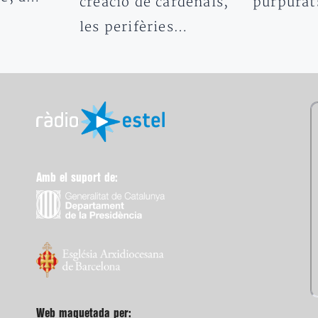
creació de cardenals,
purpura
les perifèries…
Amb el suport de:
Web maquetada per: