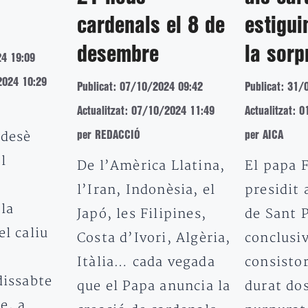
cardenals el 8 de
estigui
desembre
la sorp
24 19:09
2024 10:29
Publicat: 07/10/2024 09:42
Publicat: 31/
Actualitzat: 07/10/2024 11:49
Actualitzat: 
 desè
per REDACCIÓ
per AICA
l
De l’Amèrica Llatina,
El papa 
l’Iran, Indonèsia, el
presidit 
la
Japó, les Filipines,
de Sant P
el caliu
Costa d’Ivori, Algèria,
conclusiv
Itàlia… cada vegada
consistor
dissabte
que el Papa anuncia la
durat dos
re, a…