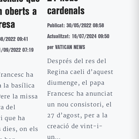
cardenals
n oberts a
resa
Publicat: 30/05/2022 08:58
Actualitzat: 16/07/2024 09:50
08/2022 09:41
per VATICAN NEWS
01/09/2022 07:19
Després del res del
Regina caeli d’aquest
Francesc ha
diumenge, el papa
a la basílica
Francesc ha anunciat
ere la missa
un nou consistori, el
a del
27 d’agost, per a la
i que ha
creació de vint-i-
 dies, on els
un…