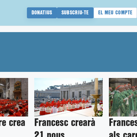
DONATIUS
SUBSCRIU-TE
EL MEU COMPTE
re crea
Francesc crearà
France
21 nous
als car