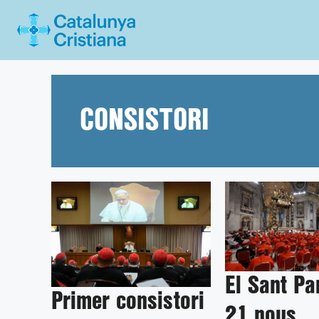
Vés
al
contingut
CONSISTORI
El Sant Pa
Primer consistori
21 nous