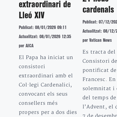
extraordinari de
cardenals
Lleó XIV
Publicat: 07/12/20
Publicat: 08/01/2026 09:11
Actualitzat: 08/12/
Actualitzat: 08/01/2026 12:35
per Vatican News
per AICA
Es tracta del
El Papa ha iniciat un
Consistori de
consistori
pontificat de
extraordinari amb el
Francesc. En 
Col·legi Cardenalici,
solemnitat i 
convocant els seus
del temps de
consellers més
l’Advent, el 
propers per a dos dies
7 de desemb