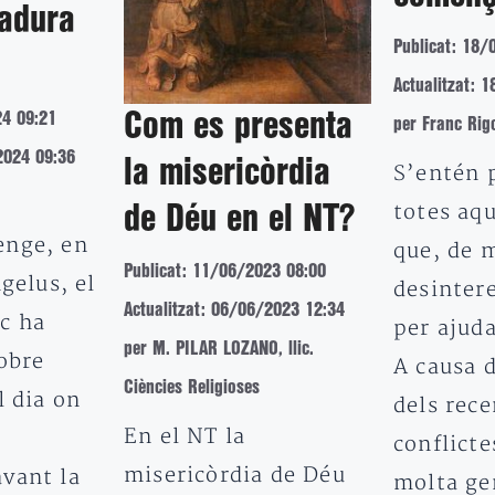
tadura
Publicat: 18/
Actualitzat: 
24 09:21
Com es presenta
per Franc Rig
2024 09:36
la misericòrdia
S’entén p
totes aqu
de Déu en el NT?
enge, en
que, de 
Publicat: 11/06/2023 08:00
ngelus, el
desinter
Actualitzat: 06/06/2023 12:34
c ha
per ajuda
per M. PILAR LOZANO, llic.
obre
A causa d
Ciències Religioses
l dia on
dels rece
En el NT la
conflicte
misericòrdia de Déu
vant la
molta g