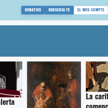
DONATIUS
SUBSCRIU-TE
EL MEU COMPTE
La cari
lerta
començ