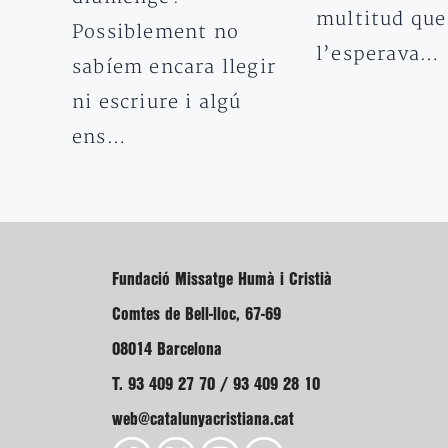
multitud que
Possiblement no
l’esperava…
sabíem encara llegir
ni escriure i algú
ens…
Fundació Missatge Humà i Cristià
Comtes de Bell-lloc, 67-69
08014 Barcelona
T. 93 409 27 70 / 93 409 28 10
web@catalunyacristiana.cat