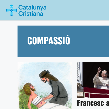
Vés
al
contingut
COMPASSIÓ
Francesc a