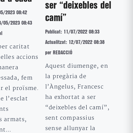
ser “deixebles del
05/2023 08:42
camí”
18/05/2023 08:43
Publicat: 11/07/2022 08:33
ol
Actualitzat: 12/07/2022 08:38
er caritat
per REDACCIÓ
elles accions
Aquest diumenge, en
manera
la pregària de
essada, fem
l’Àngelus, Francesc
r el proïsme.
ha exhortat a ser
e l’esclat
“deixebles del camí”,
nts
sent compassius
s armats,
sense allunyar la
ent…