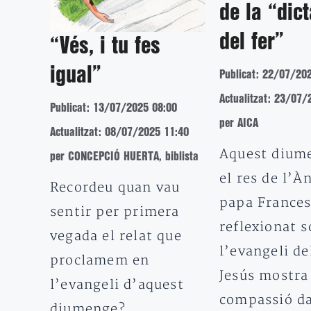
de la “dic
del fer”
“Vés, i tu fes
igual”
Publicat: 22/07/20
Actualitzat: 23/07/
Publicat: 13/07/2025 08:00
per AICA
Actualitzat: 08/07/2025 11:40
Aquest dium
per CONCEPCIÓ HUERTA, biblista
el res de l’À
Recordeu quan vau
papa Frances
sentir per primera
reflexionat s
vegada el relat que
l’evangeli de
proclamem en
Jesús mostra
l’evangeli d’aquest
compassió da
diumenge?