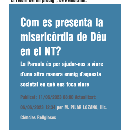
"El retorn del fill pròdig", de Rembrandt.
Com es presenta la
misericòrdia de Déu
en el NT?
La Paraula és per ajudar-nos a viure
d’una altra manera enmig d’aquesta
societat en què ens toca viure
Publicat: 11/06/2023 08:00
Actualitzat:
06/06/2023 12:34
per M. PILAR LOZANO, llic.
Ciències Religioses