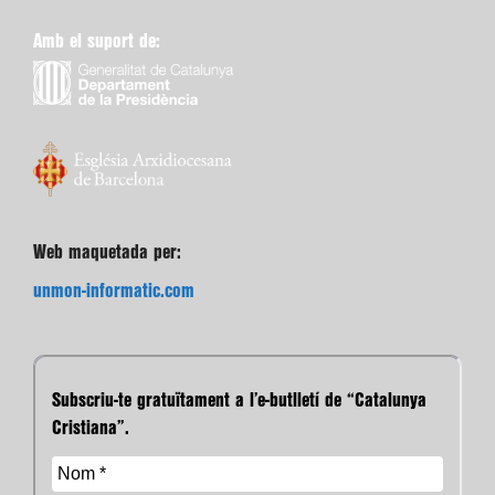
Amb el suport de:
Web maquetada per:
unmon-informatic.com
Subscriu-te gratuïtament a l’e-butlletí de “Catalunya
Cristiana”.