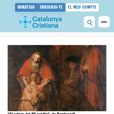
DONATIUS
SUBSCRIU-TE
EL MEU COMPTE
Vés
al
contingut