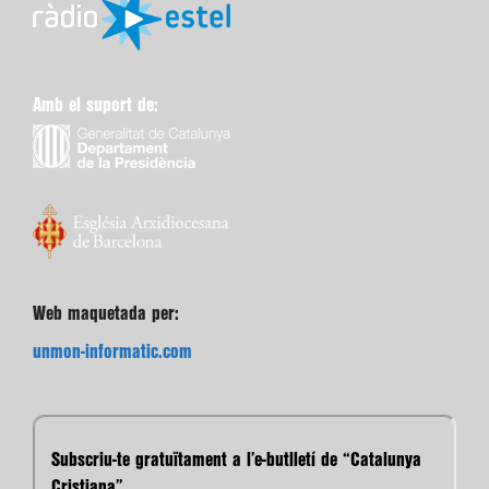
Amb el suport de:
Web maquetada per:
unmon-informatic.com
Subscriu-te gratuïtament a l’e-butlletí de “Catalunya
Cristiana”.