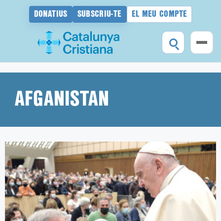
DONATIUS
SUBSCRIU-TE
EL MEU COMPTE
Vés
al
contingut
AFGANISTAN