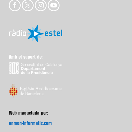
Amb el suport de:
Web maquetada per:
unmon-informatic.com