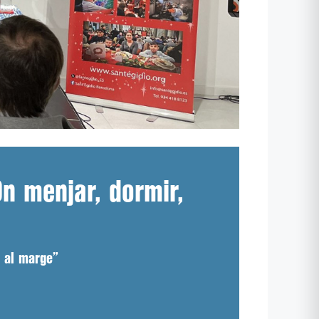
On menjar, dormir,
i al marge”