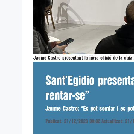
Jaume Castro presentant la nova edició de la guia
Sant’Egidio present
rentar-se”
Jaume Castro: “Es pot somiar i es po
Publicat: 21/12/2023 09:02
Actualitzat: 21