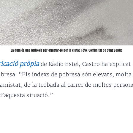
La guia és una brúixola per orientar-se per la ciutat. Foto: Comunitat de Sant’Egidio
icació pròpia
de Ràdio Estel, Castro ha explicat
pobresa: “Els índexs de pobresa són elevats, molta 
l’amistat, de la trobada al carrer de moltes pers
 d’aquesta situació.”