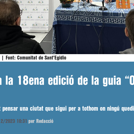
. |
Font:
Comunitat de Sant'Egidio
a la 18ena edició de la guia “
t pensar una ciutat que sigui per a tothom on ningú qued
/12/2023 10:31
per Redacció