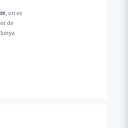
re
, on es
dor de
alunya