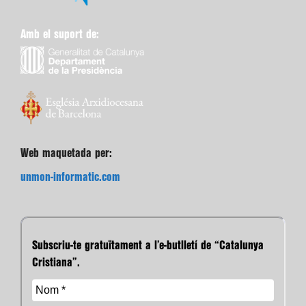
Amb el suport de:
Web maquetada per:
unmon-informatic.com
Subscriu-te gratuïtament a l’e-butlletí de “Catalunya
Cristiana”.