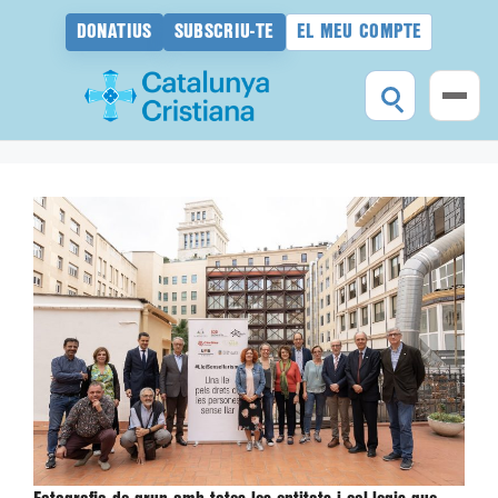
DONATIUS
SUBSCRIU-TE
EL MEU COMPTE
Vés
al
contingut