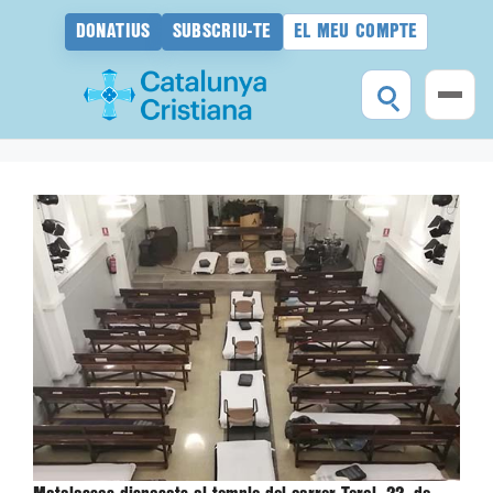
DONATIUS
SUBSCRIU-TE
EL MEU COMPTE
Vés
al
contingut