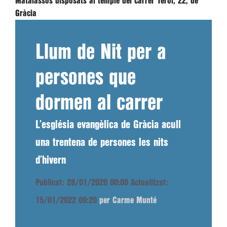
Matalassos disposats al temple del carrer Terol, 22, de
Gràcia
Llum de Nit per a
persones que
dormen al carrer
L’església evangèlica de Gràcia acull
una trentena de persones les nits
d’hivern
Publicat: 28/01/2020 00:00
Actualitzat:
15/01/2022 09:20
per Carme Munté