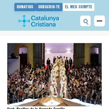
DONATIUS
SUBSCRIU-TE
EL MEU COMPTE
Vés
al
contingut