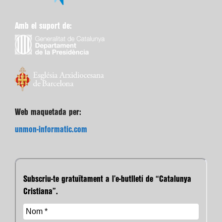
Amb el suport de:
Web maquetada per:
unmon-informatic.com
Subscriu-te gratuïtament a l’e-butlletí de “Catalunya
Cristiana”.